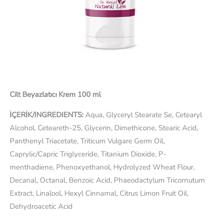
Cilt Beyazlatıcı Krem 100 ml
İÇERİK/INGREDIENTS:
Aqua, Glyceryl Stearate Se, Cetearyl
Alcohol, Ceteareth-25, Glycerin, Dimethicone, Stearic Acid,
Panthenyl Triacetate, Triticum Vulgare Germ Oil,
Caprylic/Capric Triglyceride, Titanium Dioxide, P-
menthadiene, Phenoxyethanol, Hydrolyzed Wheat Flour,
Decanal, Octanal, Benzoic Acid, Phaeodactylum Tricornutum
Extract, Linalool, Hexyl Cinnamal, Citrus Limon Fruit Oil,
Dehydroacetic Acid