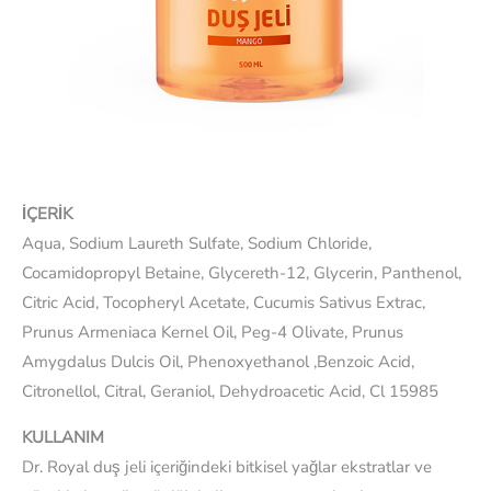
İÇERİK
Aqua, Sodium Laureth Sulfate, Sodium Chloride,
Cocamidopropyl Betaine, Glycereth-12, Glycerin, Panthenol,
Citric Acid, Tocopheryl Acetate, Cucumis Sativus Extrac,
Prunus Armeniaca Kernel Oil, Peg-4 Olivate, Prunus
Amygdalus Dulcis Oil, Phenoxyethanol ,Benzoic Acid,
Citronellol, Citral, Geraniol, Dehydroacetic Acid, Cl 15985
KULLANIM
Dr. Royal duş jeli içeriğindeki bitkisel yağlar ekstratlar ve